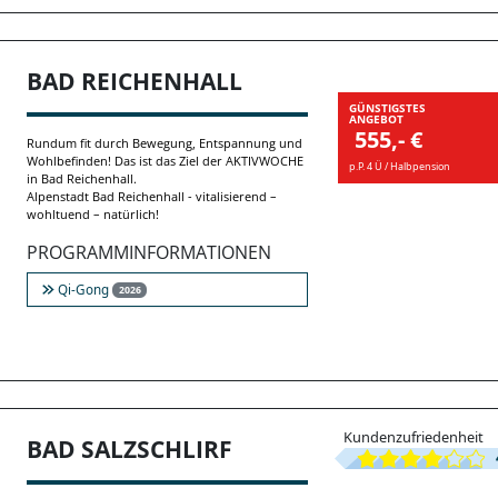
BAD REICHENHALL
GÜNSTIGSTES
ANGEBOT
555,- €
Rundum fit durch Bewegung, Entspannung und
Wohlbefinden! Das ist das Ziel der AKTIVWOCHE
p.P. 4 Ü / Halbpension
in Bad Reichenhall.
Alpenstadt Bad Reichenhall - vitalisierend –
wohltuend – natürlich!
PROGRAMMINFORMATIONEN
Qi-Gong
2026
Kundenzufriedenheit
BAD SALZSCHLIRF