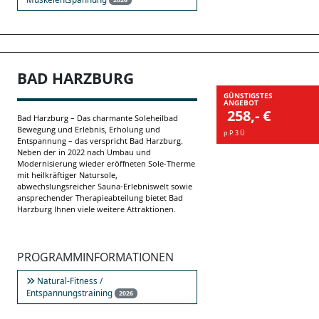
BAD HARZBURG
GÜNSTIGSTES
ANGEBOT
258,- €
Bad Harzburg – Das charmante Soleheilbad
Bewegung und Erlebnis, Erholung und
p.P. 3 Ü
Entspannung – das verspricht Bad Harzburg.
Neben der in 2022 nach Umbau und
Modernisierung wieder eröffneten Sole-Therme
mit heilkräftiger Natursole,
abwechslungsreicher Sauna-Erlebniswelt sowie
ansprechender Therapieabteilung bietet Bad
Harzburg Ihnen viele weitere Attraktionen.
PROGRAMMINFORMATIONEN
Natural-Fitness /
Entspannungstraining
2026