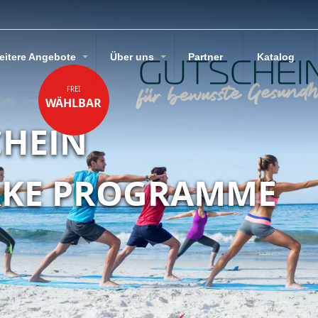
eitere Angebote
Über uns
Partner
Katalog
FREI
WÄHLBAR
CHEIN
RKE PROGRAMME