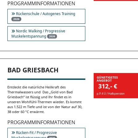
PROGRAMMINFORMATIONEN
Rückenschule / Autogenes Training
2026
Nordic Walking / Progressive
Muskelentspannung
2026
BAD GRIESBACH
GÜNSTIGSTES
ANGEBOT
312,- €
Entdeckt die natürliche Heilkraft des
Thermalwassers und Das „Gold von Bad
p.P. 4 Ü / Halbpension
Griesbach“ ist flüssig und Ihr findet es in
unseren Wohlfühl-Thermen wieder. Es kommt
aus 1.522 m Tiefe und ist von der Natur auf 30,
38 oder 60 °C erwärmt.
PROGRAMMINFORMATIONEN
Rücken-Fit / Progressive
Muskelentspannung
2026