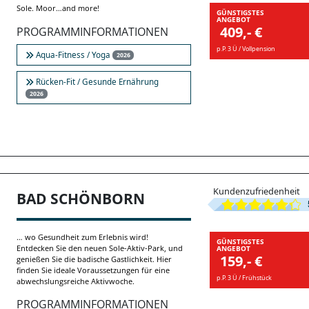
Sole. Moor…and more!
GÜNSTIGSTES
ANGEBOT
409,- €
PROGRAMMINFORMATIONEN
p.P. 3 Ü / Vollpension
Aqua-Fitness / Yoga
2026
Rücken-Fit / Gesunde Ernährung
2026
Kundenzufriedenheit
BAD SCHÖNBORN
… wo Gesundheit zum Erlebnis wird!
GÜNSTIGSTES
Entdecken Sie den neuen Sole-Aktiv-Park, und
ANGEBOT
159,- €
genießen Sie die badische Gastlichkeit. Hier
finden Sie ideale Voraussetzungen für eine
p.P. 3 Ü / Frühstück
abwechslungsreiche Aktivwoche.
PROGRAMMINFORMATIONEN