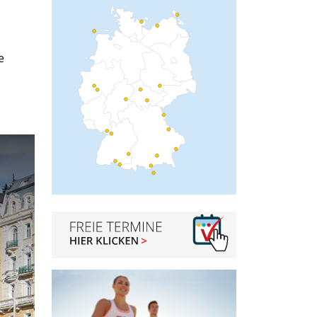
e
Next