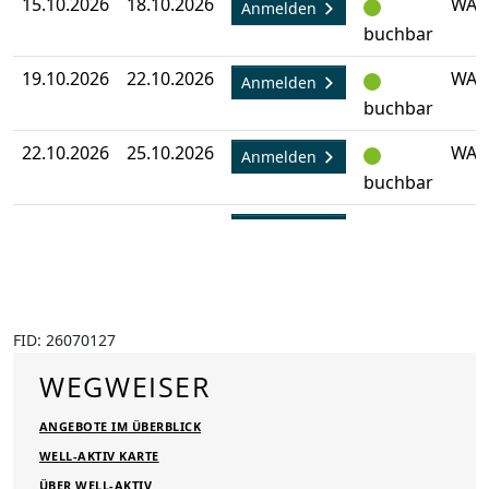
15.10.2026
18.10.2026
WA-
Anmelden
buchbar
19.10.2026
22.10.2026
WA-
Anmelden
buchbar
22.10.2026
25.10.2026
WA-
Anmelden
buchbar
02.11.2026
05.11.2026
WA-
Anmelden
buchbar
05.11.2026
08.11.2026
WA-
Anmelden
buchbar
FID: 26070127
WEGWEISER
ANGEBOTE IM ÜBERBLICK
WELL-AKTIV KARTE
ÜBER WELL-AKTIV