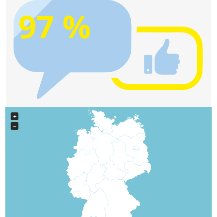
97 %
+
−