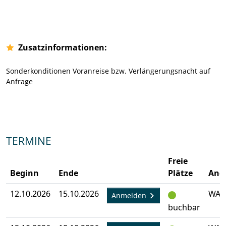
Zusatzinformationen:
Sonderkonditionen Voranreise bzw. Verlängerungsnacht auf
Anfrage
TERMINE
Freie
Beginn
Ende
Plätze
Ang
12.10.2026
15.10.2026
WA-
Anmelden
buchbar