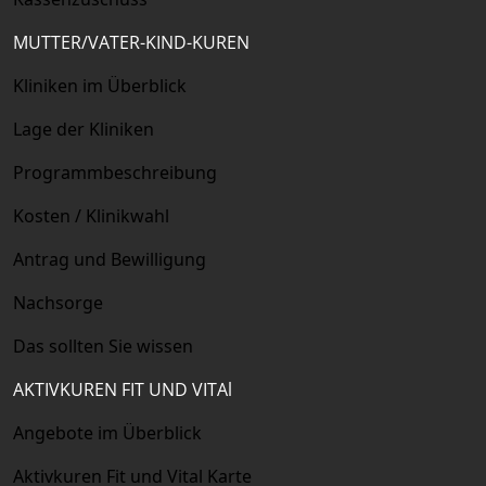
MUTTER/VATER-KIND-KUREN
Kliniken im Überblick
Lage der Kliniken
Programmbeschreibung
Kosten / Klinikwahl
Antrag und Bewilligung
Nachsorge
Das sollten Sie wissen
AKTIVKUREN FIT UND VITAl
Angebote im Überblick
Aktivkuren Fit und Vital Karte