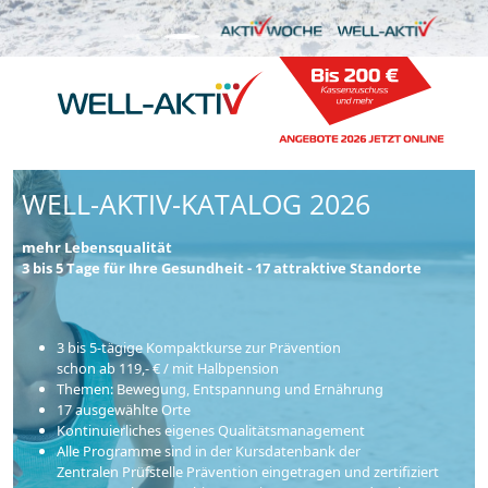
WELL-AKTIV-KATALOG 2026
mehr Lebensqualität
3 bis 5 Tage für Ihre Gesundheit - 17 attraktive Standorte
3 bis 5-tägige Kompaktkurse zur Prävention
schon ab 119,- € / mit Halbpension
Themen: Bewegung, Entspannung und Ernährung
17 ausgewählte Orte
Kontinuierliches eigenes Qualitätsmanagement
Alle Programme sind in der Kursdatenbank der
Zentralen Prüfstelle Prävention eingetragen und zertifiziert