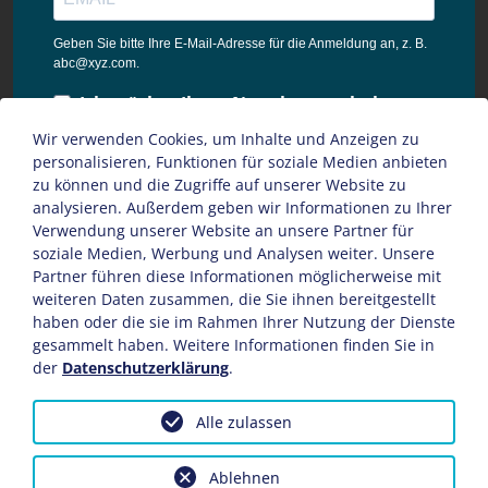
Geben Sie bitte Ihre E-Mail-Adresse für die Anmeldung an, z. B.
abc@xyz.com.
Ich möchte Ihren Newsletter erhalten
und akzeptiere die
Wir verwenden Cookies, um Inhalte und Anzeigen zu
Datenschutzbestimmungen dieser
personalisieren, Funktionen für soziale Medien anbieten
Webseite.
zu können und die Zugriffe auf unserer Website zu
analysieren. Außerdem geben wir Informationen zu Ihrer
Sie können den Newsletter jederzeit über den Link in unserem
Verwendung unserer Website an unsere Partner für
Newsletter abbestellen.
soziale Medien, Werbung und Analysen weiter. Unsere
Partner führen diese Informationen möglicherweise mit
ANMELDEN
weiteren Daten zusammen, die Sie ihnen bereitgestellt
haben oder die sie im Rahmen Ihrer Nutzung der Dienste
gesammelt haben. Weitere Informationen finden Sie in
der
Datenschutzerklärung
.
Impressum
AGB
Datenschutz
Sitemap
Alle zulassen
© Copyright 2026
hoffmann
Ablehnen