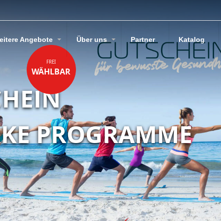
eitere Angebote
Über uns
Partner
Katalog
FREI
WÄHLBAR
CHEIN
RKE PROGRAMME