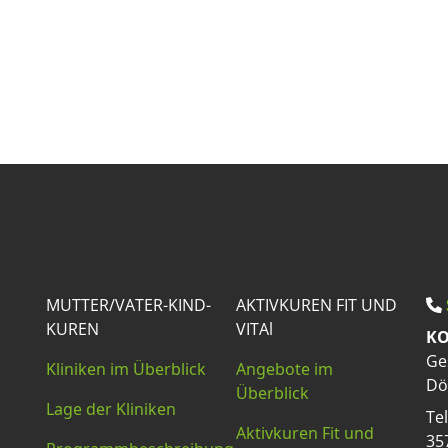
MUTTER/VATER-KIND-
AKTIVKUREN FIT UND
KUREN
VITAl
KO
Ge
Kliniken im Überblick
Angebote im
Dö
Überblick
Lage der Kliniken
Te
Aktivkuren Fit und
35