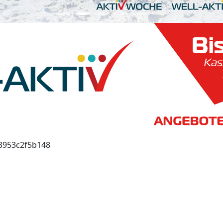
93953c2f5b148