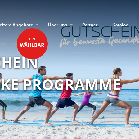
eitere Angebote
Über uns
Partner
Katalog
FREI
WÄHLBAR
CHEIN
RKE PROGRAMME