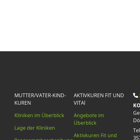
MUTTER/VATER-KIND-
AKTIVKUREN FIT UND
KUREN
VITAl
KO
Ge
Kliniken im Überblick
Angebote im
Dö
Überblick
Lage der Kliniken
Te
Aktivkuren Fit und
35