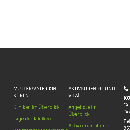
MUTTER/VATER-KIND-
AKTIVKUREN FIT UND
KUREN
VITAl
KO
Ge
Kliniken im Überblick
Angebote im
Dö
Überblick
Lage der Kliniken
Te
Aktivkuren Fit und
35