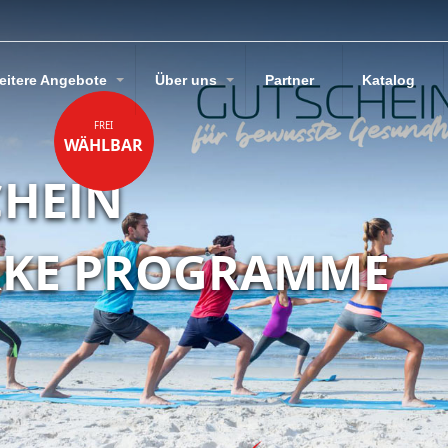
eitere Angebote
Über uns
Partner
Katalog
FREI
WÄHLBAR
CHEIN
RKE PROGRAMME